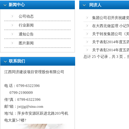
新闻中心
同济人
公司动态
集团公司召开庆祝建党
行业新闻
在大西北做监理 小记
关于转发集团公司《关
通知公告
关于表彰2014年度五
图片新闻
关于表彰2014年度五
总计 25 个记录，共 3 页，当
联系我们
江西同济建设项目管理股份有限公司
电 话：0799-6322396
0799-2190009
传?真：0799-6322396
邮?箱：
jxtjjg@sina.com
地?址：萍乡市安源区跃进北路203号机
电大厦5-7楼?