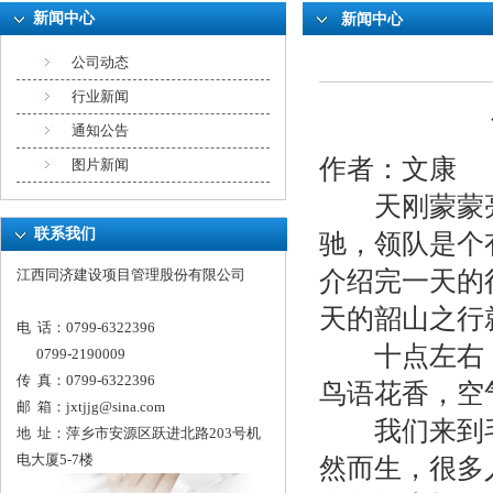
新闻中心
新闻中心
公司动态
行业新闻
通知公告
作者：文康
图片新闻
天刚蒙蒙亮
联系我们
驰，领队是个
介绍完一天的
江西同济建设项目管理股份有限公司
天的韶山之行
电 话：0799-6322396
十点左右，
0799-2190009
传 真：0799-6322396
鸟语花香，空
邮 箱：
jxtjjg@sina.com
我们来到毛
地 址：萍乡市安源区跃进北路203号机
电大厦5-7楼
然而生，很多