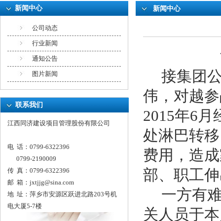
新闻中心
新闻中心
公司动态
行业新闻
通知公告
接集团
图片新闻
伟，对越参
联系我们
2015年
江西同济建设项目管理股份有限公司
处淋巴转移
电 话：0799-6322396
费用，造成
0799-2190009
传 真：0799-6322396
部、职工伸
邮 箱：
jxtjjg@sina.com
一方有
地 址：萍乡市安源区跃进北路203号机
电大厦5-7楼
关人员于本