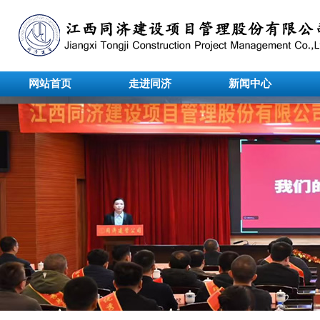
网站首页
走进同济
新闻中心
undefined