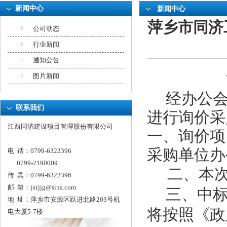
新闻中心
新闻中心
萍乡市同济
公司动态
行业新闻
通知公告
图片新闻
经办公
联系我们
进行询价采
江西同济建设项目管理股份有限公司
一、询价项
采购单位办
电 话：0799-6322396
0799-2190009
二、本
传 真：0799-6322396
邮 箱：
jxtjjg@sina.com
三、中
地 址：萍乡市安源区跃进北路203号机
将按照《政
电大厦5-7楼